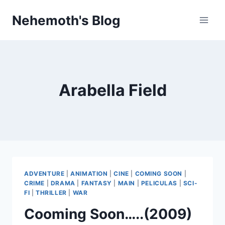
Skip
Nehemoth's Blog
to
content
Arabella Field
ADVENTURE
|
ANIMATION
|
CINE
|
COMING SOON
|
CRIME
|
DRAMA
|
FANTASY
|
MAIN
|
PELICULAS
|
SCI-
FI
|
THRILLER
|
WAR
Cooming Soon…..(2009)