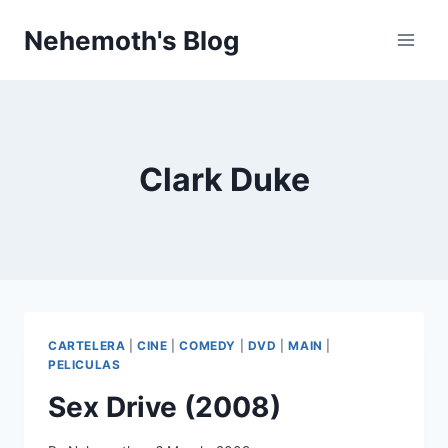
Skip
Nehemoth's Blog
to
content
Clark Duke
CARTELERA
|
CINE
|
COMEDY
|
DVD
|
MAIN
|
PELICULAS
Sex Drive (2008)