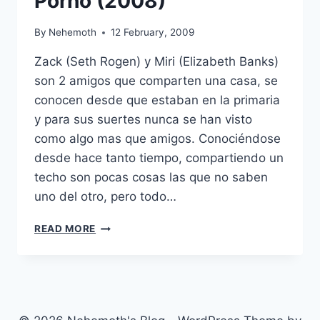
Porno (2008)
By
Nehemoth
12 February, 2009
Zack (Seth Rogen) y Miri (Elizabeth Banks)
son 2 amigos que comparten una casa, se
conocen desde que estaban en la primaria
y para sus suertes nunca se han visto
como algo mas que amigos. Conociéndose
desde hace tanto tiempo, compartiendo un
techo son pocas cosas las que no saben
uno del otro, pero todo…
ZACK
READ MORE
AND
MIRI
MAKE
A
PORNO
(2008)