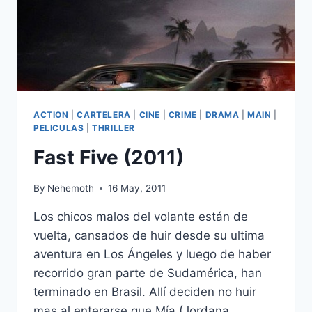
ACTION
|
CARTELERA
|
CINE
|
CRIME
|
DRAMA
|
MAIN
|
PELICULAS
|
THRILLER
Fast Five (2011)
By
Nehemoth
16 May, 2011
Los chicos malos del volante están de
vuelta, cansados de huir desde su ultima
aventura en Los Ángeles y luego de haber
recorrido gran parte de Sudamérica, han
terminado en Brasil. Allí deciden no huir
mas al enterarse que Mía (Jordana