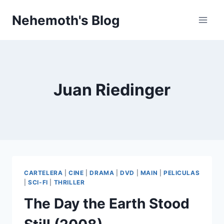
Skip
Nehemoth's Blog
to
content
Juan Riedinger
CARTELERA
|
CINE
|
DRAMA
|
DVD
|
MAIN
|
PELICULAS
|
SCI-FI
|
THRILLER
The Day the Earth Stood