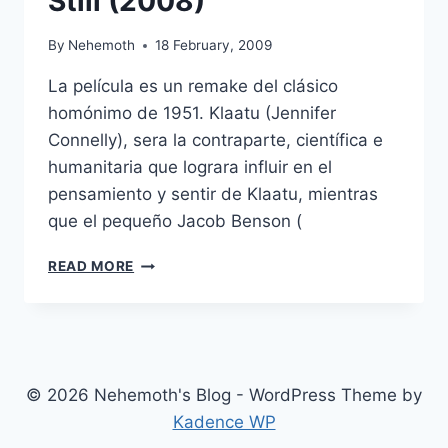
Still (2008)
By
Nehemoth
18 February, 2009
La película es un remake del clásico
homónimo de 1951. Klaatu (Jennifer
Connelly), sera la contraparte, científica e
humanitaria que lograra influir en el
pensamiento y sentir de Klaatu, mientras
que el pequeño Jacob Benson (
THE
READ MORE
DAY
THE
EARTH
STOOD
STILL
(2008)
© 2026 Nehemoth's Blog - WordPress Theme by
Kadence WP