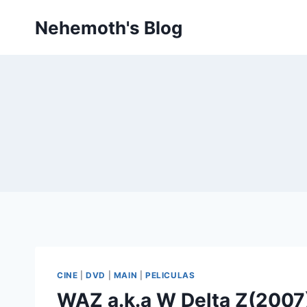
Skip
Nehemoth's Blog
to
content
CINE
|
DVD
|
MAIN
|
PELICULAS
WAZ a.k.a W Delta Z(2007