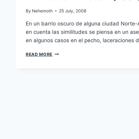
By
Nehemoth
25 July, 2008
En un barrio oscuro de alguna ciudad Norte-
en cuenta las similitudes se piensa en un as
en algunos casos en el pecho, laceraciones de
WAZ
READ MORE
A.K.A
W
DELTA
Z(2007)