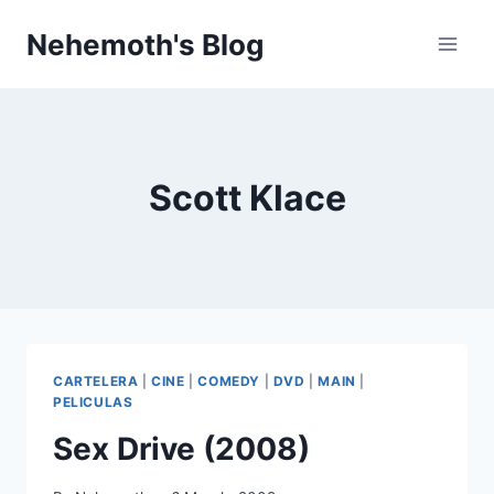
Skip
Nehemoth's Blog
to
content
Scott Klace
CARTELERA
|
CINE
|
COMEDY
|
DVD
|
MAIN
|
PELICULAS
Sex Drive (2008)