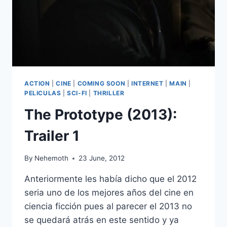
ACTION
|
CINE
|
COMING SOON
|
INTERNET
|
MAIN
|
PELICULAS
|
SCI-FI
|
THRILLER
The Prototype (2013):
Trailer 1
By
Nehemoth
23 June, 2012
Anteriormente les había dicho que el 2012
seria uno de los mejores años del cine en
ciencia ficción pues al parecer el 2013 no
se quedará atrás en este sentido y ya