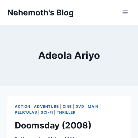
Skip
Nehemoth's Blog
to
content
Adeola Ariyo
ACTION
|
ADVENTURE
|
CINE
|
DVD
|
MAIN
|
PELICULAS
|
SCI-FI
|
THRILLER
Doomsday (2008)