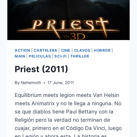
ACTION
|
CARTELERA
|
CINE
|
CLAVOS
|
HORROR
|
MAIN
|
PELICULAS
|
SCI-FI
|
THRILLER
Priest (2011)
By
Nehemoth
17 June, 2011
Equilibrium meets legion meets Van Helsin
meets Animatrix y no le llega a ninguna. No
se que diablos tiene Paul Bettany con la
Religión pero la verdad no terminan de
cuajar, primero en el Código Da Vinci, luego
en Legión y ahora esta. La historia es