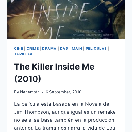
CINE
|
CRIME
|
DRAMA
|
DVD
|
MAIN
|
PELICULAS
|
THRILLER
The Killer Inside Me
(2010)
By
Nehemoth
6 September, 2010
La película esta basada en la Novela de
Jim Thompson, aunque igual es un remake
no se si se basa también en la producción
anterior. La trama nos narra la vida de Lou