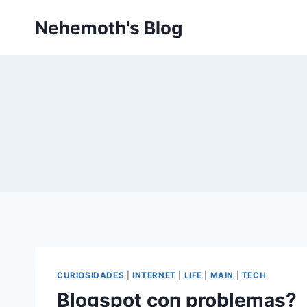
Skip
Nehemoth's Blog
to
content
CURIOSIDADES
|
INTERNET
|
LIFE
|
MAIN
|
TECH
Blogspot con problemas?