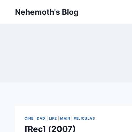
Skip
Nehemoth's Blog
to
content
CINE
|
DVD
|
LIFE
|
MAIN
|
PELICULAS
[Rec] (2007)