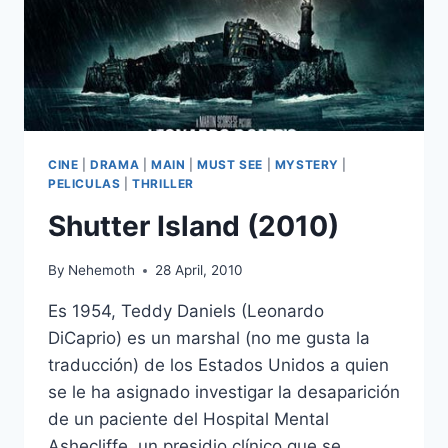
CINE
|
DRAMA
|
MAIN
|
MUST SEE
|
MYSTERY
|
PELICULAS
|
THRILLER
Shutter Island (2010)
By
Nehemoth
28 April, 2010
Es 1954, Teddy Daniels (Leonardo
DiCaprio) es un marshal (no me gusta la
traducción) de los Estados Unidos a quien
se le ha asignado investigar la desaparición
de un paciente del Hospital Mental
Ashecliffe, un presidio clínico que se