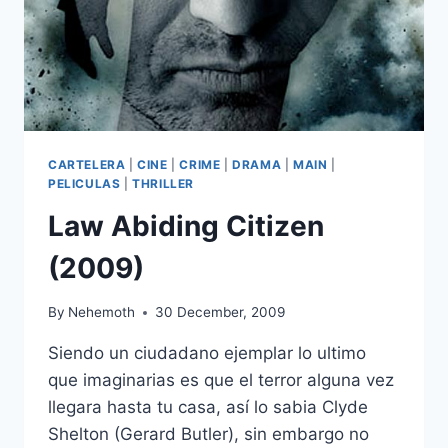
CARTELERA
|
CINE
|
CRIME
|
DRAMA
|
MAIN
|
PELICULAS
|
THRILLER
Law Abiding Citizen
(2009)
By
Nehemoth
30 December, 2009
Siendo un ciudadano ejemplar lo ultimo
que imaginarias es que el terror alguna vez
llegara hasta tu casa, así lo sabia Clyde
Shelton (Gerard Butler), sin embargo no