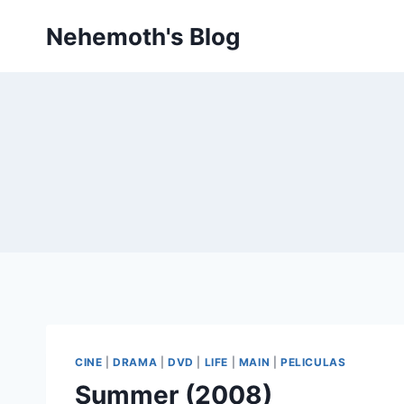
Skip
Nehemoth's Blog
to
content
CINE
|
DRAMA
|
DVD
|
LIFE
|
MAIN
|
PELICULAS
Summer (2008)