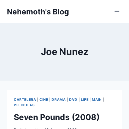
Skip
Nehemoth's Blog
to
content
Joe Nunez
CARTELERA
|
CINE
|
DRAMA
|
DVD
|
LIFE
|
MAIN
|
PELICULAS
Seven Pounds (2008)