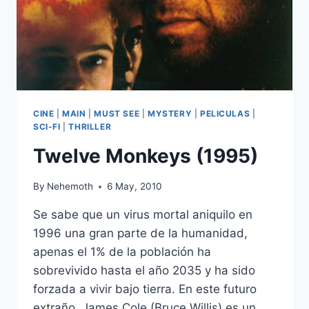
CINE
|
MAIN
|
MUST SEE
|
MYSTERY
|
PELICULAS
|
SCI-FI
|
THRILLER
Twelve Monkeys (1995)
By
Nehemoth
6 May, 2010
Se sabe que un virus mortal aniquilo en
1996 una gran parte de la humanidad,
apenas el 1% de la población ha
sobrevivido hasta el año 2035 y ha sido
forzada a vivir bajo tierra. En este futuro
extraño, James Cole (Bruce Willis) es un