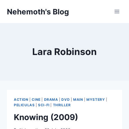
Skip
Nehemoth's Blog
to
content
Lara Robinson
ACTION
|
CINE
|
DRAMA
|
DVD
|
MAIN
|
MYSTERY
|
PELICULAS
|
SCI-FI
|
THRILLER
Knowing (2009)