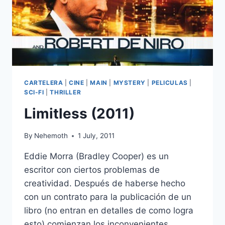
CARTELERA
|
CINE
|
MAIN
|
MYSTERY
|
PELICULAS
|
SCI-FI
|
THRILLER
Limitless (2011)
By
Nehemoth
1 July, 2011
Eddie Morra (Bradley Cooper) es un
escritor con ciertos problemas de
creatividad. Después de haberse hecho
con un contrato para la publicación de un
libro (no entran en detalles de como logra
esto) comienzan los inconvenientes,