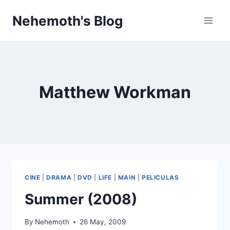
Skip
Nehemoth's Blog
to
content
Matthew Workman
CINE
|
DRAMA
|
DVD
|
LIFE
|
MAIN
|
PELICULAS
Summer (2008)
By
Nehemoth
26 May, 2009