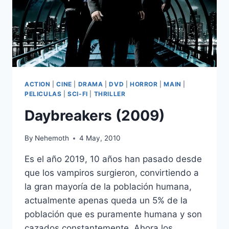
ACTION
|
CINE
|
DRAMA
|
DVD
|
HORROR
|
MAIN
|
PELICULAS
|
SCI-FI
|
THRILLER
Daybreakers (2009)
By
Nehemoth
4 May, 2010
Es el año 2019, 10 años han pasado desde
que los vampiros surgieron, convirtiendo a
la gran mayoría de la población humana,
actualmente apenas queda un 5% de la
población que es puramente humana y son
cazados constantemente. Ahora los