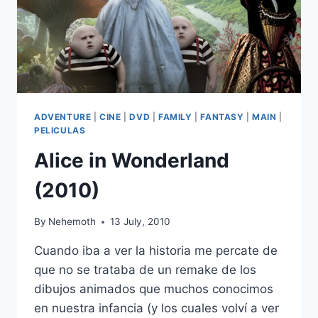
ADVENTURE
|
CINE
|
DVD
|
FAMILY
|
FANTASY
|
MAIN
|
PELICULAS
Alice in Wonderland
(2010)
By
Nehemoth
13 July, 2010
Cuando iba a ver la historia me percate de
que no se trataba de un remake de los
dibujos animados que muchos conocimos
en nuestra infancia (y los cuales volví a ver