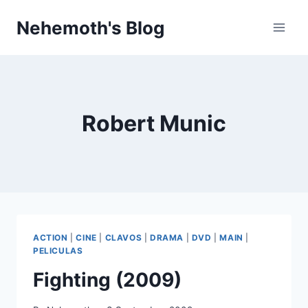
Skip
Nehemoth's Blog
to
content
Robert Munic
ACTION
|
CINE
|
CLAVOS
|
DRAMA
|
DVD
|
MAIN
|
PELICULAS
Fighting (2009)