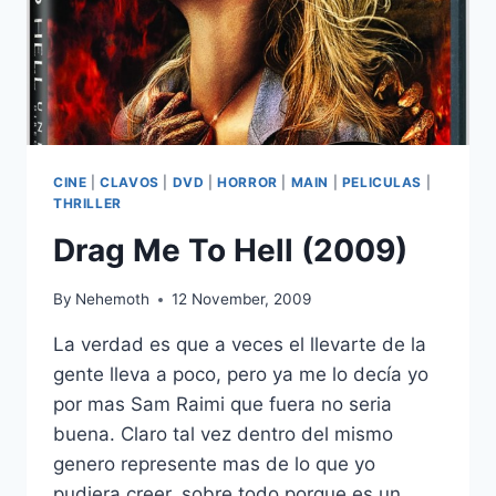
CINE
|
CLAVOS
|
DVD
|
HORROR
|
MAIN
|
PELICULAS
|
THRILLER
Drag Me To Hell (2009)
By
Nehemoth
12 November, 2009
La verdad es que a veces el llevarte de la
gente lleva a poco, pero ya me lo decía yo
por mas Sam Raimi que fuera no seria
buena. Claro tal vez dentro del mismo
genero represente mas de lo que yo
pudiera creer, sobre todo porque es un