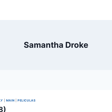
Samantha Droke
LY
|
MAIN
|
PELICULAS
8)