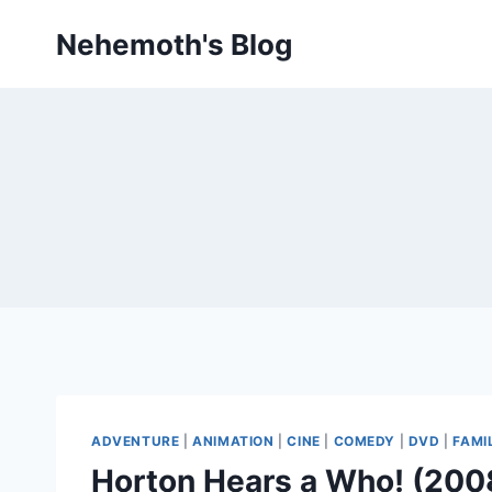
Skip
Nehemoth's Blog
to
content
ADVENTURE
|
ANIMATION
|
CINE
|
COMEDY
|
DVD
|
FAMI
Horton Hears a Who! (200