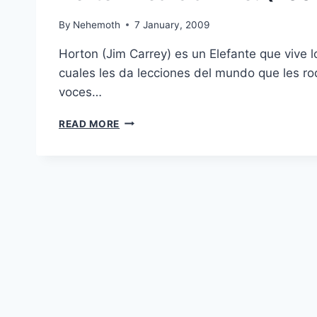
By
Nehemoth
7 January, 2009
Horton (Jim Carrey) es un Elefante que vive 
cuales les da lecciones del mundo que les ro
voces…
HORTON
READ MORE
HEARS
A
WHO!
(2008)