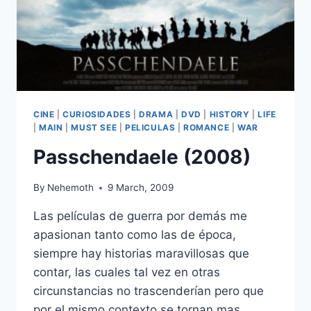
CINE
|
CURIOSIDADES
|
DRAMA
|
DVD
|
HISTORY
|
LIFE
|
MAIN
|
MUST SEE
|
PELICULAS
|
ROMANCE
|
WAR
Passchendaele (2008)
By
Nehemoth
9 March, 2009
Las películas de guerra por demás me
apasionan tanto como las de época,
siempre hay historias maravillosas que
contar, las cuales tal vez en otras
circunstancias no trascenderían pero que
por el mismo contexto se tornan mas