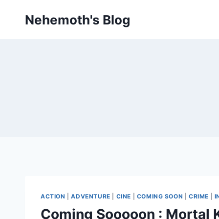
Skip
Nehemoth's Blog
to
content
ACTION
|
ADVENTURE
|
CINE
|
COMING SOON
|
CRIME
|
I
Coming Sooooon : Mortal 