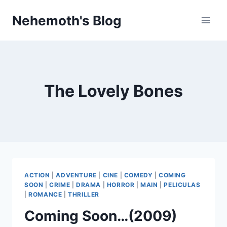
Skip
Nehemoth's Blog
to
content
The Lovely Bones
ACTION
|
ADVENTURE
|
CINE
|
COMEDY
|
COMING
SOON
|
CRIME
|
DRAMA
|
HORROR
|
MAIN
|
PELICULAS
|
ROMANCE
|
THRILLER
Coming Soon…(2009)