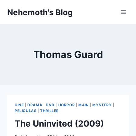
Skip
Nehemoth's Blog
to
content
Thomas Guard
CINE
|
DRAMA
|
DVD
|
HORROR
|
MAIN
|
MYSTERY
|
PELICULAS
|
THRILLER
The Uninvited (2009)