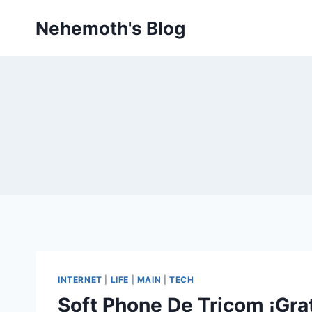
Skip
Nehemoth's Blog
to
content
INTERNET
|
LIFE
|
MAIN
|
TECH
Soft Phone De Tricom ¡Grat