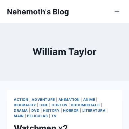
Skip
Nehemoth's Blog
to
content
William Taylor
ACTION
|
ADVENTURE
|
ANIMATION
|
ANIME
|
BIOGRAPHY
|
CINE
|
CORTOS
|
DOCUMENTALS
|
DRAMA
|
DVD
|
HISTORY
|
HORROR
|
LITERATURA
|
MAIN
|
PELICULAS
|
TV
Watchmen x2