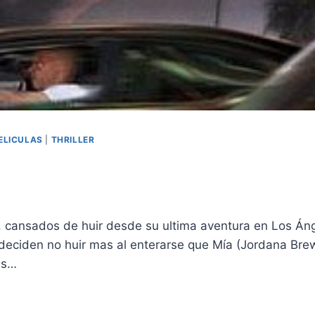
ELICULAS
|
THRILLER
, cansados de huir desde su ultima aventura en Los Áng
í deciden no huir mas al enterarse que Mía (Jordana Br
es…