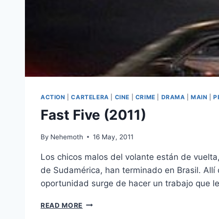
ACTION
|
CARTELERA
|
CINE
|
CRIME
|
DRAMA
|
MAIN
|
P
Fast Five (2011)
By
Nehemoth
16 May, 2011
Los chicos malos del volante están de vuelta
de Sudamérica, han terminado en Brasil. All
oportunidad surge de hacer un trabajo que l
FAST
READ MORE
FIVE