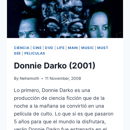
CIENCIA
|
CINE
|
DVD
|
LIFE
|
MAIN
|
MUSIC
|
MUST
SEE
|
PELICULAS
Donnie Darko (2001)
By
Nehemoth
11 November, 2008
Lo primero, Donnie Darko es una
producción de ciencia ficción que de la
noche a la mañana se convirtió en una
película de culto. Lo que si es que pasaron
5 años para que el mundo la disfrutara,
verán Donnie Darko fue estrenada en el