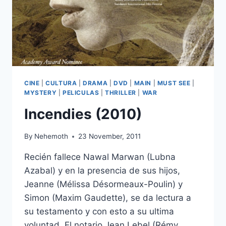
CINE
|
CULTURA
|
DRAMA
|
DVD
|
MAIN
|
MUST SEE
|
MYSTERY
|
PELICULAS
|
THRILLER
|
WAR
Incendies (2010)
By
Nehemoth
23 November, 2011
Recién fallece Nawal Marwan (Lubna
Azabal) y en la presencia de sus hijos,
Jeanne (Mélissa Désormeaux-Poulin) y
Simon (Maxim Gaudette), se da lectura a
su testamento y con esto a su ultima
voluntad. El notario Jean Lebel (Rémy