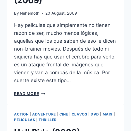
(2009)
By
Nehemoth
20 August, 2009
Hay películas que simplemente no tienen
razón de ser, mucho menos lógicas,
aquellas que los que saben de eso le dicen
non-brainer movies. Después de todo ni
siquiera hay que usar el cerebro para verlo,
es un ataque frontal de imágenes que
vienen y van a compás de la música. Por
suerte existe este tipo…
CRANK
READ MORE
2:
HIGH
VOLTAGE
ACTION
|
ADVENTURE
|
CINE
|
CLAVOS
|
DVD
|
MAIN
|
(2009)
PELICULAS
|
THRILLER