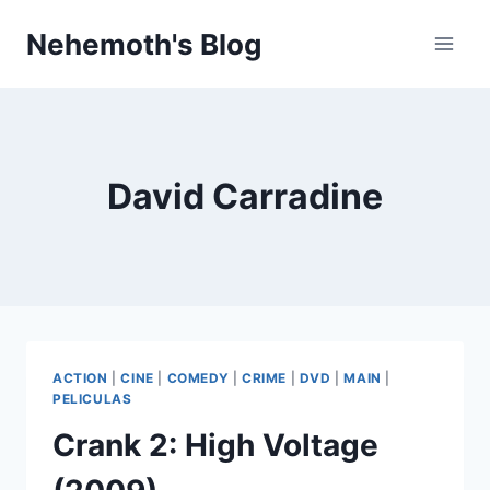
Skip
Nehemoth's Blog
to
content
David Carradine
ACTION
|
CINE
|
COMEDY
|
CRIME
|
DVD
|
MAIN
|
PELICULAS
Crank 2: High Voltage