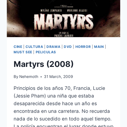
CINE
|
CULTURA
|
DRAMA
|
DVD
|
HORROR
|
MAIN
|
MUST SEE
|
PELICULAS
Martyrs (2008)
By
Nehemoth
31 March, 2009
Principios de los años 70, Francia, Lucie
(Jessie Pham) una niña que estaba
desaparecida desde hace un año es
encontrada en una carretera. No recuerda
nada de lo sucedido en todo aquel tiempo.
La policía encuentran el lugar donde estuvo