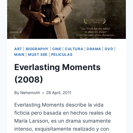
ART
|
BIOGRAPHY
|
CINE
|
CULTURA
|
DRAMA
|
DVD
|
MAIN
|
MUST SEE
|
PELICULAS
Everlasting Moments
(2008)
By
Nehemoth
28 April, 2011
Everlasting Moments describe la vida
ficticia pero basada en hechos reales de
María Larsson, es un drama sumamente
intenso, exquisitamente realizado y con