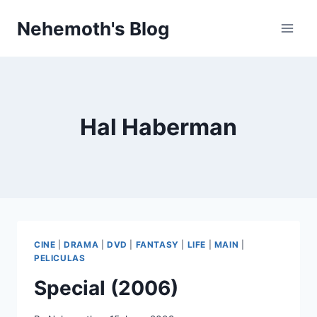
Skip
Nehemoth's Blog
to
content
Hal Haberman
CINE
|
DRAMA
|
DVD
|
FANTASY
|
LIFE
|
MAIN
|
PELICULAS
Special (2006)