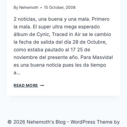
By
Nehemoth
15 October, 2008
2 noticias, una buena y una mala. Primero
la mala. El super ultra mega esperado
álbum de Cynic, Traced in Air se le cambio
la fecha de salida del día 28 de Octubre,
como estaba pautado al 17 25 de
noviembre del presente año. Para Masvidal
es una buena noticia pues les da tiempo
a…
CYNIC
READ MORE
TRACED
IN
AIR
RELEASE
PUSHED
BACK
© 2026 Nehemoth's Blog - WordPress Theme by