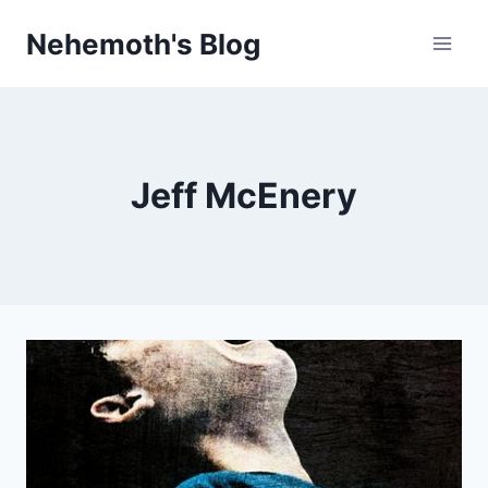
Skip
Nehemoth's Blog
to
content
Jeff McEnery