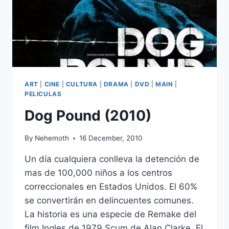
ART
|
CINE
|
CULTURA
|
DRAMA
|
DVD
|
MAIN
|
PELICULAS
Dog Pound (2010)
By
Nehemoth
16 December, 2010
Un día cualquiera conlleva la detención de
mas de 100,000 niños a los centros
correccionales en Estados Unidos. El 60%
se convertirán en delincuentes comunes.
La historia es una especie de Remake del
film Ingles de 1979 Scum de Alan Clarke. El