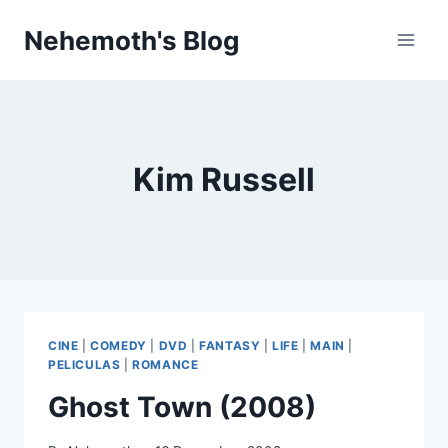
Skip
Nehemoth's Blog
to
content
Kim Russell
CINE
|
COMEDY
|
DVD
|
FANTASY
|
LIFE
|
MAIN
|
PELICULAS
|
ROMANCE
Ghost Town (2008)