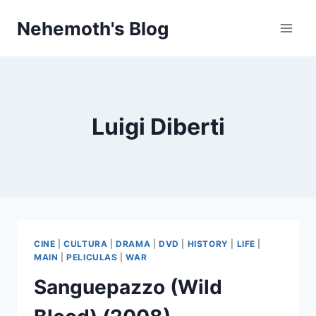
Skip
Nehemoth's Blog
to
content
Luigi Diberti
CINE
|
CULTURA
|
DRAMA
|
DVD
|
HISTORY
|
LIFE
|
MAIN
|
PELICULAS
|
WAR
Sanguepazzo (Wild