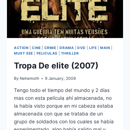
ACTION
|
CINE
|
CRIME
|
DRAMA
|
DVD
|
LIFE
|
MAIN
|
MUST SEE
|
PELICULAS
|
THRILLER
Tropa De elite (2007)
By
Nehemoth
9 January, 2009
Tengo todo el tiempo del mundo y 2 días
mas con esta película ahí almacenada, no
la había visto porque en mi cabeza estaba
almacenada con que se trataba de un
grupo de soldados con los cuales se había
experimentado, algo había salido mal y