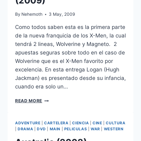
(2009)
By
Nehemoth
3 May, 2009
Como todos saben esta es la primera parte
de la nueva franquicia de los X-Men, la cual
tendrá 2 lineas, Wolverine y Magneto. 2
apuestas seguras sobre todo en el caso de
Wolverine que es el X-Men favorito por
excelencia. En esta entrega Logan (Hugh
Jackman) es presentado desde su infancia,
cuando era solo un…
X-
READ MORE
MEN
ORIGINS:
WOLVERINE
ADVENTURE
|
CARTELERA
|
CIENCIA
|
CINE
|
CULTURA
(2009)
|
DRAMA
|
DVD
|
MAIN
|
PELICULAS
|
WAR
|
WESTERN