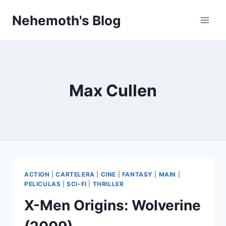
Skip
Nehemoth's Blog
to
content
Max Cullen
ACTION
|
CARTELERA
|
CINE
|
FANTASY
|
MAIN
|
PELICULAS
|
SCI-FI
|
THRILLER
X-Men Origins: Wolverine