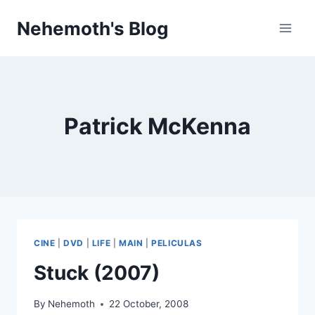
Skip
Nehemoth's Blog
to
content
Patrick McKenna
CINE
|
DVD
|
LIFE
|
MAIN
|
PELICULAS
Stuck (2007)
By
Nehemoth
22 October, 2008