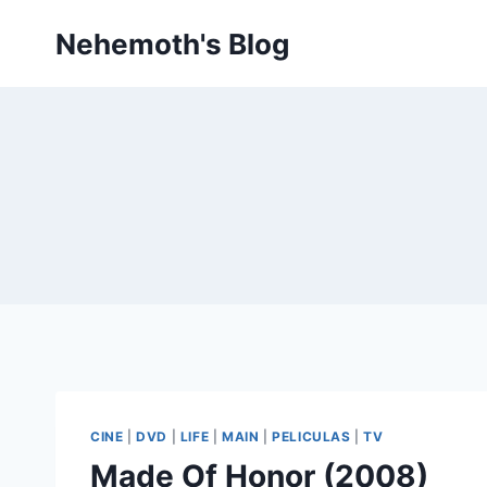
Skip
Nehemoth's Blog
to
content
CINE
|
DVD
|
LIFE
|
MAIN
|
PELICULAS
|
TV
Made Of Honor (2008)