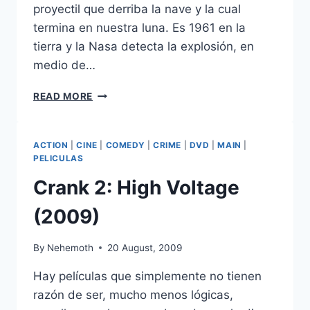
proyectil que derriba la nave y la cual
termina en nuestra luna. Es 1961 en la
tierra y la Nasa detecta la explosión, en
medio de…
TRANSFORMERS:
READ MORE
DARK
OF
THE
ACTION
|
CINE
|
COMEDY
|
CRIME
|
DVD
|
MAIN
|
MOON
PELICULAS
(2011)
Crank 2: High Voltage
(2009)
By
Nehemoth
20 August, 2009
Hay películas que simplemente no tienen
razón de ser, mucho menos lógicas,