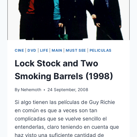
CINE
|
DVD
|
LIFE
|
MAIN
|
MUST SEE
|
PELICULAS
Lock Stock and Two
Smoking Barrels (1998)
By
Nehemoth
24 September, 2008
Si algo tienen las películas de Guy Richie
en común es que a veces son tan
complicadas que se vuelve sencillo el
entenderlas, claro teniendo en cuenta que
haz visto una suficiente cantidad de