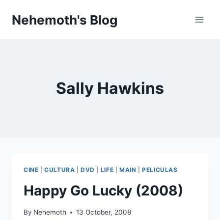
Skip
Nehemoth's Blog
to
content
Sally Hawkins
CINE
|
CULTURA
|
DVD
|
LIFE
|
MAIN
|
PELICULAS
Happy Go Lucky (2008)
By
Nehemoth
13 October, 2008